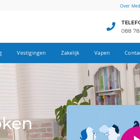
Over Med
TELEF
088 78
g
Vestigingen
Zakelijk
Vapen
Conta
oken