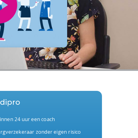
dipro
nnen 24 uur een coach
rgverzekeraar zonder eigen risico