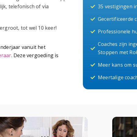
k, telefonisch of via
35 vestigingen i
Gecertificeerde 
rgroot, tot wel 10 keer!
Professionele h
Coaches zijn ing
enderjaar vanuit het
Stoppen met Ro
eraar
. Deze vergoeding is
Meer kans om su
Meertalige coach