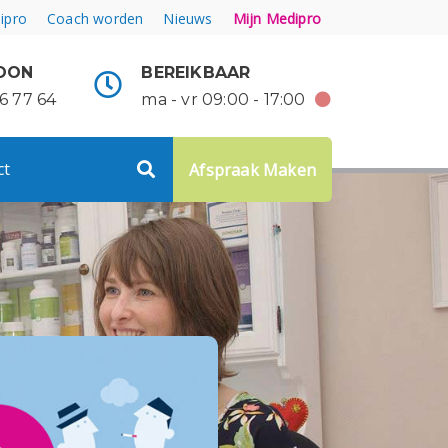
ipro
Coach worden
Nieuws
Mijn Medipro
OON
BEREIKBAAR
6 77 64
ma - vr 09:00 - 17:00
ct
Afspraak Maken