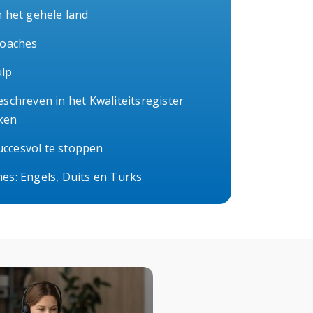
n het gehele land
coaches
ulp
eschreven in het Kwaliteitsregister
ken
ccesvol te stoppen
es: Engels, Duits en Turks