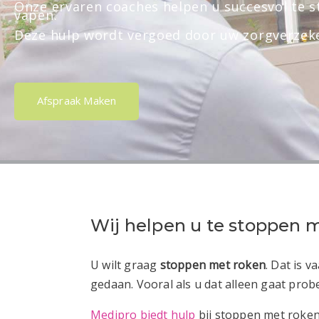
Onze ervaren coaches helpen u succesvol te 
vapen.
Deze hulp wordt vergoed door uw zorgverzeke
Afspraak Maken
Wij helpen u te stoppen 
U wilt graag
stoppen met roken
. Dat is 
gedaan. Vooral als u dat alleen gaat prob
Medipro biedt hulp
bij stoppen met roken