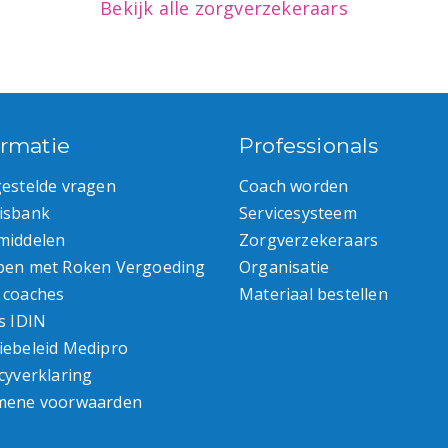
Bekijk alle zorgverzekeraars
ormatie
Professionals
gestelde vragen
Coach worden
isbank
Servicesysteem
middelen
Zorgverzekeraars
pen met Roken Vergoeding
Organisatie
 coaches
Materiaal bestellen
s IDIN
iebeleid Medipro
cyverklaring
mene voorwaarden