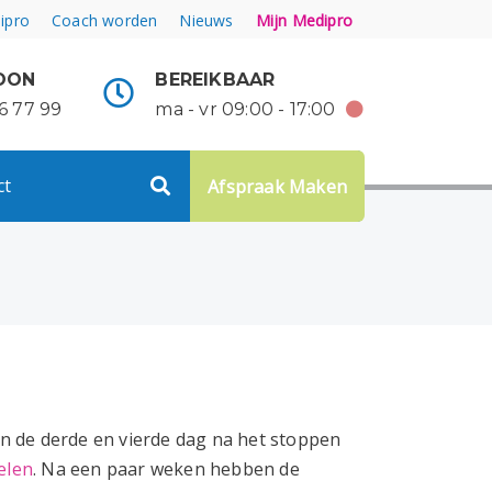
ipro
Coach worden
Nieuws
Mijn Medipro
OON
BEREIKBAAR
6 77 99
ma - vr 09:00 - 17:00
ct
Afspraak Maken
jn de derde en vierde dag na het stoppen
elen
. Na een paar weken hebben de