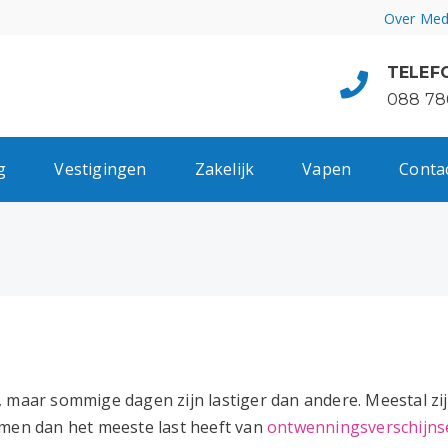
Over Med
TELEF
088 78
g
Vestigingen
Zakelijk
Vapen
Conta
, maar sommige dagen zijn lastiger dan andere. Meestal zi
 men dan het meeste last heeft van
ontwenningsverschijns