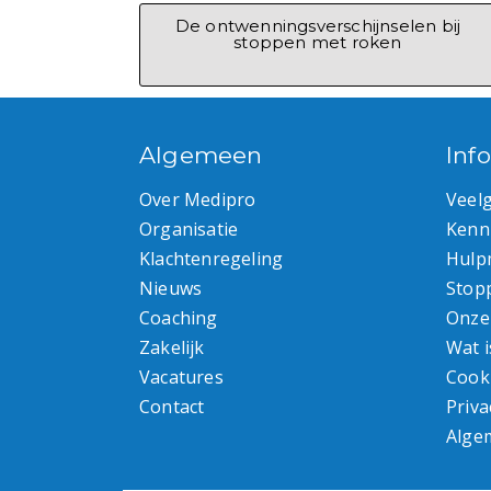
De ontwenningsverschijnselen bij
stoppen met roken
Algemeen
Inf
Over Medipro
Veel
Organisatie
Kenn
Klachtenregeling
Hulp
Nieuws
Stop
Coaching
Onze
Zakelijk
Wat i
Vacatures
Cook
Contact
Priva
Alge