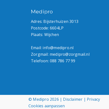
Medipro
Adres: Bijsterhuizen 3013
Postcode: 6604LP
Plaats: Wijchen
Email:
info@medipro.nl
Zorgmail:
medipro@zorgmail.nl
Telefoon:
088 786 77 99
© Medipro 2026 |
Disclaimer
|
Privacy
Cookies aanpassen