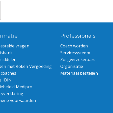
ormatie
Professionals
gestelde vragen
Coach worden
isbank
Servicesysteem
middelen
Zorgverzekeraars
pen met Roken Vergoeding
Organisatie
 coaches
Materiaal bestellen
s IDIN
iebeleid Medipro
cyverklaring
mene voorwaarden