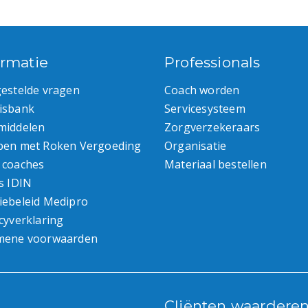
ormatie
Professionals
gestelde vragen
Coach worden
isbank
Servicesysteem
middelen
Zorgverzekeraars
pen met Roken Vergoeding
Organisatie
 coaches
Materiaal bestellen
s IDIN
iebeleid Medipro
cyverklaring
mene voorwaarden
Cliënten waardere