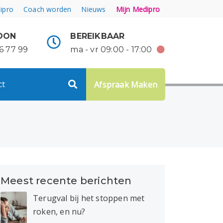
ipro
Coach worden
Nieuws
Mijn Medipro
OON
BEREIKBAAR
6 77 99
ma - vr 09:00 - 17:00
ct
Afspraak Maken
Meest recente berichten
Terugval bij het stoppen met
roken, en nu?