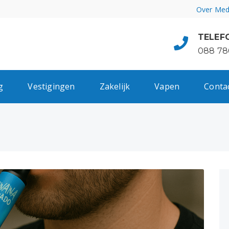
Over Med
TELEF
088 78
g
Vestigingen
Zakelijk
Vapen
Conta