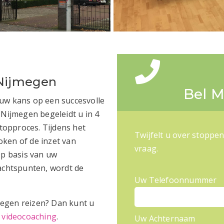
 Nijmegen
Bel M
 uw kans op een succesvolle
 Nijmegen begeleidt u in 4
opproces. Tijdens het
Twijfelt u over stoppe
ken of de inzet van
vraag.
Op basis van uw
dachtspunten, wordt de
Uw Telefoonnummer
jmegen reizen? Dan kunt u
f
videocoaching
.
Uw Achternaam