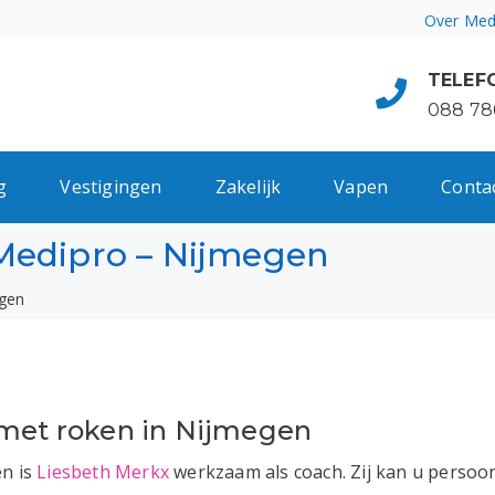
Over Med
TELEF
088 78
g
Vestigingen
Zakelijk
Vapen
Conta
Medipro – Nijmegen
gen
 met roken in Nijmegen
en is
Liesbeth Merkx
werkzaam als coach. Zij kan u persoonli