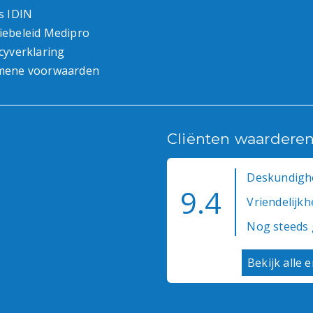
s IDIN
iebeleid Medipro
cyverklaring
mene voorwaarden
Cliënten waardere
Deskundighe
9.4
Vriendelijkhe
Nog steeds 
Bekijk alle 