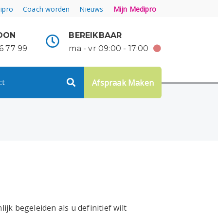
ipro
Coach worden
Nieuws
Mijn Medipro
OON
BEREIKBAAR
6 77 99
ma - vr 09:00 - 17:00
ct
Afspraak Maken
jk begeleiden als u definitief wilt