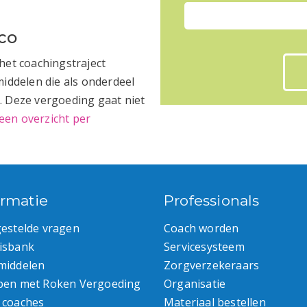
co
het coachingstraject
middelen die als onderdeel
. Deze vergoeding gaat niet
 een overzicht per
ormatie
Professionals
gestelde vragen
Coach worden
isbank
Servicesysteem
middelen
Zorgverzekeraars
pen met Roken Vergoeding
Organisatie
 coaches
Materiaal bestellen