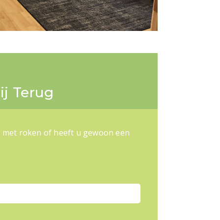
ij Terug
n met roken of heeft u gewoon een