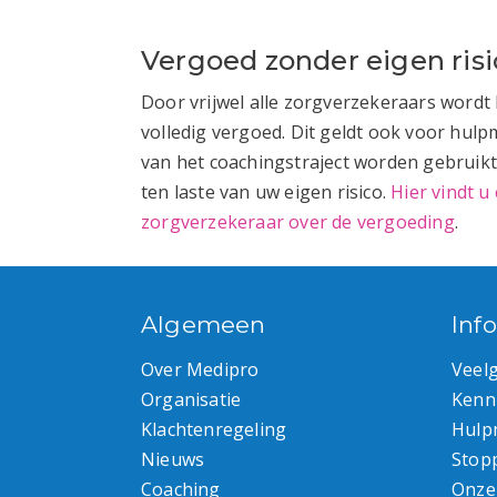
Vergoed zonder eigen risi
Door vrijwel alle zorgverzekeraars wordt 
volledig vergoed. Dit geldt ook voor hulp
van het coachingstraject worden gebruikt
ten laste van uw eigen risico.
Hier vindt u
zorgverzekeraar over de vergoeding
.
Algemeen
Inf
Over Medipro
Veel
Organisatie
Kenn
Klachtenregeling
Hulp
Nieuws
Stop
Coaching
Onze