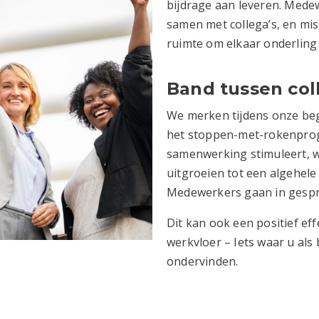
bijdrage aan leveren. Medew
samen met collega’s, en mis
ruimte om elkaar onderling 
Band tussen col
We merken tijdens onze be
het stoppen-met-rokenprog
samenwerking stimuleert, w
uitgroeien tot een algehel
Medewerkers gaan in gespr
Dit kan ook een positief ef
werkvloer – Iets waar u als 
ondervinden.