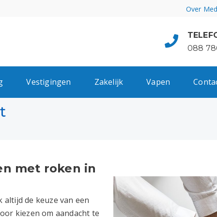
Over Med
TELEF
088 78
g
Vestigingen
Zakelijk
Vapen
Conta
t
en met roken in
k altijd de keuze van een
voor kiezen om aandacht te