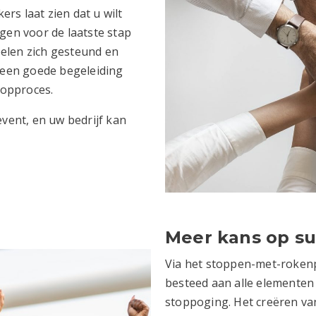
rs laat zien dat u wilt
gen voor de laatste stap
elen zich gesteund en
n een goede begeleiding
stopproces.
event, en uw bedrijf kan
Meer kans op su
Via het stoppen-met-roke
besteed aan alle elementen 
stoppoging. Het creëren va