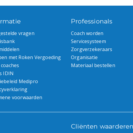
ormatie
Professionals
gestelde vragen
Coach worden
isbank
Servicesysteem
middelen
Zorgverzekeraars
pen met Roken Vergoeding
Organisatie
 coaches
Materiaal bestellen
s IDIN
iebeleid Medipro
cyverklaring
mene voorwaarden
Cliënten waardere