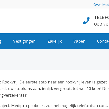
Over Med
TELEF
088 78
g
Vestigingen
Zakelijk
Vapen
Conta
 Rookvrij. De eerste stap naar een rookvrij leven is gezet
rdt uw stopkans aanzienlijk vergroot, tot wel 10 keer! De
rgverzekeraar.
aject. Medipro probeert zo snel mogelijk telefonisch cont