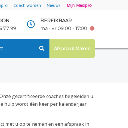
ipro
Coach worden
Nieuws
Mijn Medipro
OON
BEREIKBAAR
6 77 99
ma - vr 09:00 - 17:00
ct
Afspraak Maken
! Onze gecertificeerde coaches begeleiden u
ze hulp wordt één keer per kalenderjaar
act met u op te nemen en een afspraak in