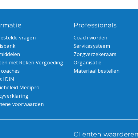
ormatie
Professionals
gestelde vragen
Coach worden
isbank
Servicesysteem
middelen
Zorgverzekeraars
pen met Roken Vergoeding
Organisatie
 coaches
Materiaal bestellen
s IDIN
iebeleid Medipro
cyverklaring
mene voorwaarden
Cliënten waardere