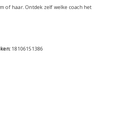
em of haar. Ontdek zelf welke coach het
oken:
18106151386