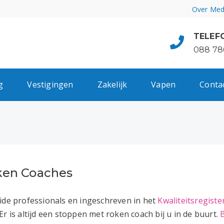
Over Med
TELEF
088 78
g
Vestigingen
Zakelijk
Vapen
Conta
ken Coaches
eide professionals en ingeschreven in het
Kwaliteitsregist
r is altijd een stoppen met roken coach bij u in de buurt.