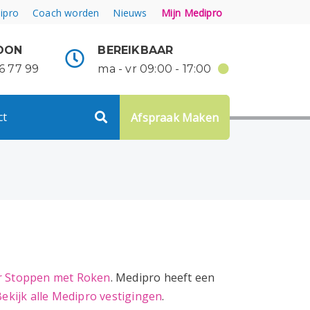
ipro
Coach worden
Nieuws
Mijn Medipro
OON
BEREIKBAAR
6 77 99
ma - vr 09:00 - 17:00
ct
Afspraak Maken
er Stoppen met Roken
. Medipro heeft een
Bekijk alle Medipro vestigingen
.