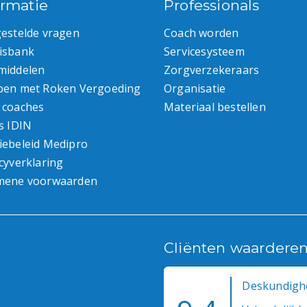
ormatie
Professionals
gestelde vragen
Coach worden
isbank
Servicesysteem
middelen
Zorgverzekeraars
pen met Roken Vergoeding
Organisatie
 coaches
Materiaal bestellen
s IDIN
iebeleid Medipro
cyverklaring
mene voorwaarden
Cliënten waardere
Deskundighe