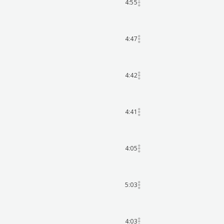
4:55
4:47
4:42
4:41
4:05
5:03
4:03