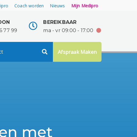
ipro
Coach worden
Nieuws
Mijn Medipro
OON
BEREIKBAAR
6 77 99
ma - vr 09:00 - 17:00
ct
Afspraak Maken
pen met