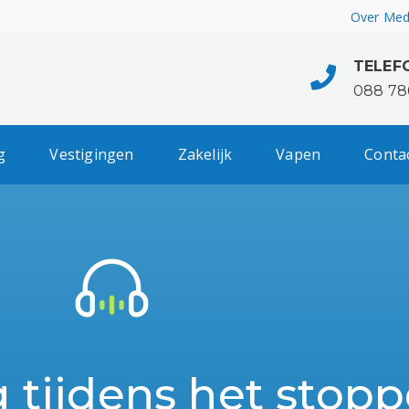
Over Med
TELEF
088 78
g
Vestigingen
Zakelijk
Vapen
Conta
g tijdens het stop