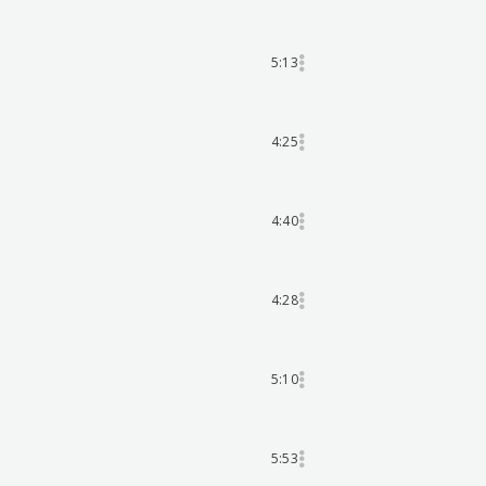
5:13
4:25
4:40
4:28
5:10
5:53