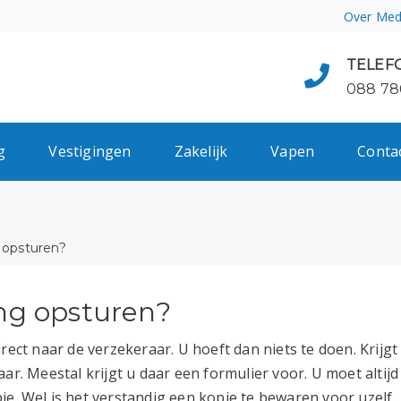
Over Med
TELEF
088 78
g
Vestigingen
Zakelijk
Vapen
Conta
g opsturen?
ing opsturen?
ect naar de verzekeraar. U hoeft dan niets te doen. Krijgt
ar. Meestal krijgt u daar een formulier voor. U moet altijd
e. Wel is het verstandig een kopie te bewaren voor uzelf.