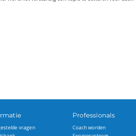
ormatie
Professionals
gestelde vragen
Coach worden
isbank
Servicesysteem