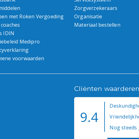
middelen
Zorgverzekeraars
pen met Roken Vergoeding
Organisatie
 coaches
Materiaal bestellen
s IDIN
iebeleid Medipro
cyverklaring
mene voorwaarden
Cliënten waardere
Deskundighe
9.4
Vriendelijkhe
Nog steeds 