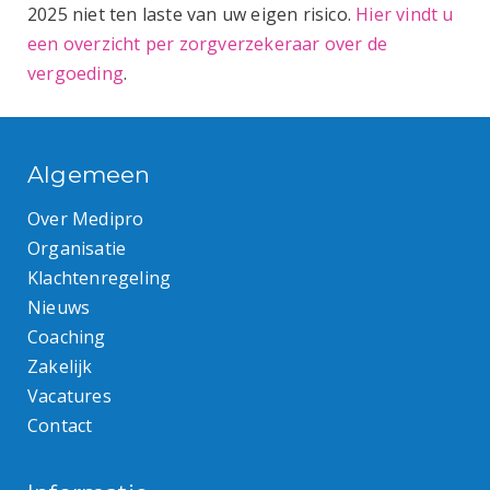
2025 niet ten laste van uw eigen risico.
Hier vindt u
een overzicht per zorgverzekeraar over de
vergoeding
.
Algemeen
Over Medipro
Organisatie
Klachtenregeling
Nieuws
Coaching
Zakelijk
Vacatures
Contact