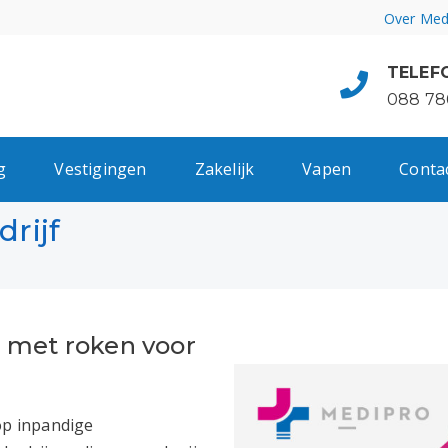
Over Med
TELEF
088 78
g
Vestigingen
Zakelijk
Vapen
Conta
drijf
 met roken voor
op inpandige