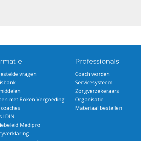
ormatie
Professionals
gestelde vragen
Coach worden
isbank
Servicesysteem
middelen
Zorgverzekeraars
pen met Roken Vergoeding
Organisatie
 coaches
Materiaal bestellen
s IDIN
iebeleid Medipro
cyverklaring