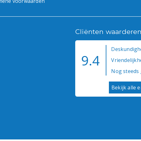
mene voorwaarden
Cliënten waardere
Deskundighe
9.4
Vriendelijkhe
Nog steeds 
Bekijk alle 