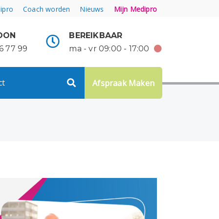
ipro
Coach worden
Nieuws
Mijn Medipro
OON
BEREIKBAAR
6 77 99
ma - vr 09:00 - 17:00
ct
Afspraak Maken