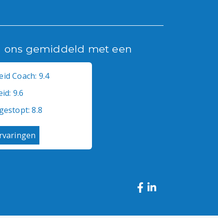
n ons gemiddeld met een
id Coach: 9.4
id: 9.6
gestopt: 8.8
ervaringen