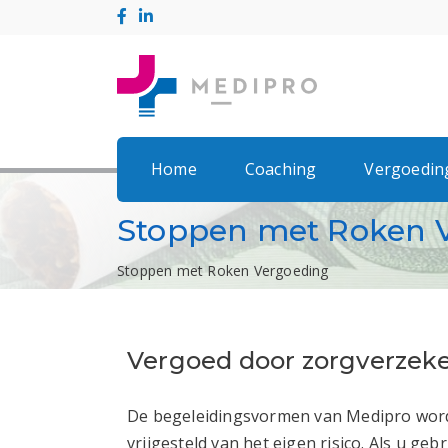
Home
Coaching
Vergoedin
Stoppen met Roken 
Stoppen met Roken Vergoeding
Vergoed door zorgverzeke
De begeleidingsvormen van Medipro worde
vrijgesteld van het eigen risico. Als u g