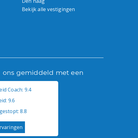
Den haag
Bekijk alle vestigingen
n ons gemiddeld met een
id Coach: 9.4
id: 9.6
gestopt: 8.8
ervaringen