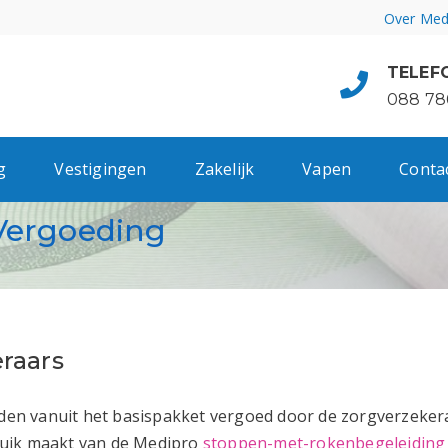
Over Med
TELEF
088 78
g
Vestigingen
Zakelijk
Vapen
Conta
Vergoeding
raars
n vanuit het basispakket vergoed door de zorgverzekera
ebruik maakt van de Medipro
stoppen-met-rokenbegeleiding