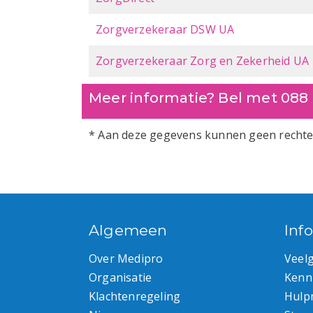
Zorgverzekeraar DSW UA
Zorgverzekeraar Zorg en Zekerheid UA
Meer informatie? Bel met
088 
* Aan deze gegevens kunnen geen rechten
Algemeen
Inf
Over Medipro
Veel
Organisatie
Kenn
Klachtenregeling
Hulp