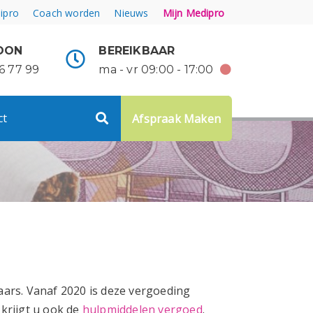
ipro
Coach worden
Nieuws
Mijn Medipro
OON
BEREIKBAAR
6 77 99
ma - vr 09:00 - 17:00
ct
Afspraak Maken
ars. Vanaf 2020 is deze vergoeding
krijgt u ook de
hulpmiddelen vergoed
.