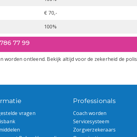
€ 70,-
100%
786 77 99
 worden ontleend. Bekijk altijd voor de zekerheid de pol
ormatie
Professionals
gestelde vragen
Coach worden
isbank
Servicesysteem
middelen
Zorgverzekeraars