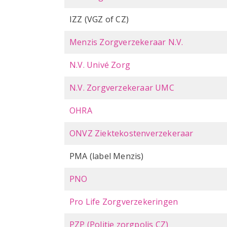
IZZ (VGZ of CZ)
Menzis Zorgverzekeraar N.V.
N.V. Univé Zorg
N.V. Zorgverzekeraar UMC
OHRA
ONVZ Ziektekostenverzekeraar
PMA (label Menzis)
PNO
Pro Life Zorgverzekeringen
PZP (Politie zorgpolis CZ)