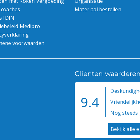
pen met Roken Vergoeding
Organisatie
 coaches
Materiaal bestellen
s IDIN
iebeleid Medipro
cyverklaring
mene voorwaarden
Cliënten waardere
Deskundighe
9.4
Vriendelijkhe
Nog steeds 
Bekijk alle 