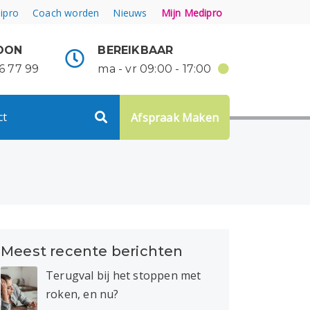
ipro
Coach worden
Nieuws
Mijn Medipro
OON
BEREIKBAAR
6 77 99
ma - vr 09:00 - 17:00
ct
Afspraak Maken
Meest recente berichten
Terugval bij het stoppen met
roken, en nu?