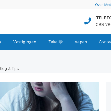
Over Med
TELEF
088 78
g
Vestigingen
Zakelijk
Vapen
Conta
leg & Tips