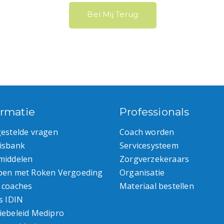
Bel Mij Terug
ormatie
Professionals
gestelde vragen
Coach worden
isbank
Servicesysteem
middelen
Zorgverzekeraars
pen met Roken Vergoeding
Organisatie
 coaches
Materiaal bestellen
s IDIN
iebeleid Medipro