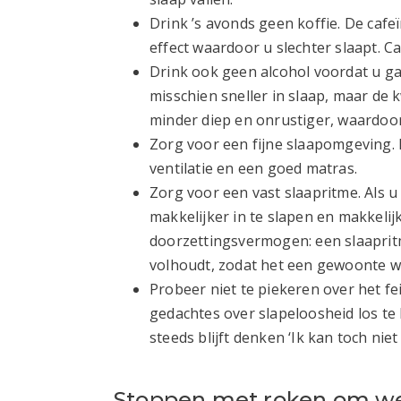
Drink ’s avonds geen koffie. De cafe
effect waardoor u slechter slaapt. Ca
Drink ook geen alcohol voordat u gaa
misschien sneller in slaap, maar de k
minder diep en onrustiger, waardoo
Zorg voor een fijne slaapomgeving. 
ventilatie en een goed matras.
Zorg voor een vast slaapritme. Als u
makkelijker in te slapen en makkelij
doorzettingsvermogen: een slaapritm
volhoudt, zodat het een gewoonte wo
Probeer niet te piekeren over het fei
gedachtes over slapeloosheid los te l
steeds blijft denken ‘Ik kan toch niet 
Stoppen met roken om wee