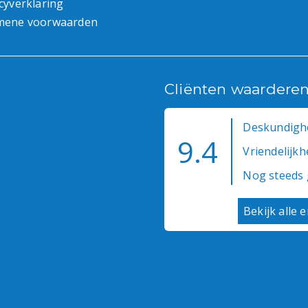
cyverklaring
mene voorwaarden
Cliënten waardere
Deskundighe
9.4
Vriendelijkhe
Nog steeds 
Bekijk alle 