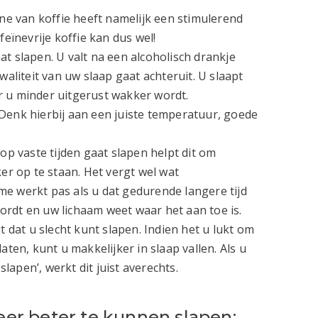
ïne van koffie heeft namelijk een stimulerend
feïnevrije koffie kan dus wel!
t slapen. U valt na een alcoholisch drankje
waliteit van uw slaap gaat achteruit. U slaapt
r u minder uitgerust wakker wordt.
Denk hierbij aan een juiste temperatuur, goede
 op vaste tijden gaat slapen helpt dit om
ker op te staan. Het vergt wel wat
e werkt pas als u dat gedurende langere tijd
rdt en uw lichaam weet waar het aan toe is.
t dat u slecht kunt slapen. Indien het u lukt om
aten, kunt u makkelijker in slaap vallen. Als u
slapen’, werkt dit juist averechts.
r beter te kunnen slapen: