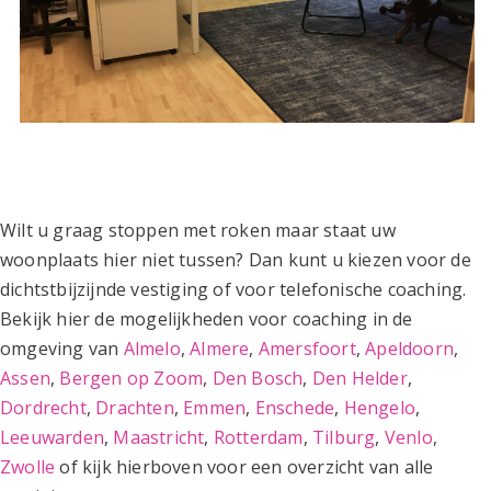
Wilt u graag stoppen met roken maar staat uw
woonplaats hier niet tussen? Dan kunt u kiezen voor de
dichtstbijzijnde vestiging of voor telefonische coaching.
Bekijk hier de mogelijkheden voor coaching in de
omgeving van
Almelo
,
Almere
,
Amersfoort
,
Apeldoorn
,
Assen
,
Bergen op Zoom
,
Den Bosch
,
Den Helder
,
Dordrecht
,
Drachten
,
Emmen
,
Enschede
,
Hengelo
,
Leeuwarden
,
Maastricht
,
Rotterdam
,
Tilburg
,
Venlo
,
Zwolle
of kijk hierboven voor een overzicht van alle