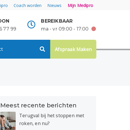
ipro
Coach worden
Nieuws
Mijn Medipro
OON
BEREIKBAAR
6 77 99
ma - vr 09:00 - 17:00
ct
Afspraak Maken
Meest recente berichten
Terugval bij het stoppen met
roken, en nu?