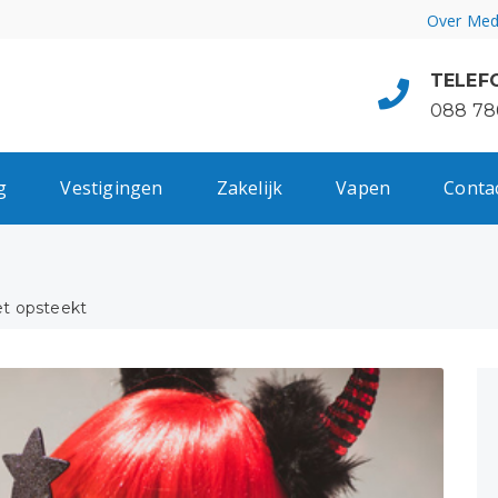
Over Med
TELEF
088 78
g
Vestigingen
Zakelijk
Vapen
Conta
et opsteekt