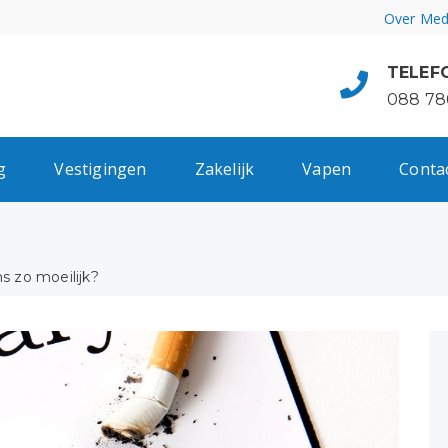
Over Med
TELEF
088 78
g
Vestigingen
Zakelijk
Vapen
Conta
 zo moeilijk?