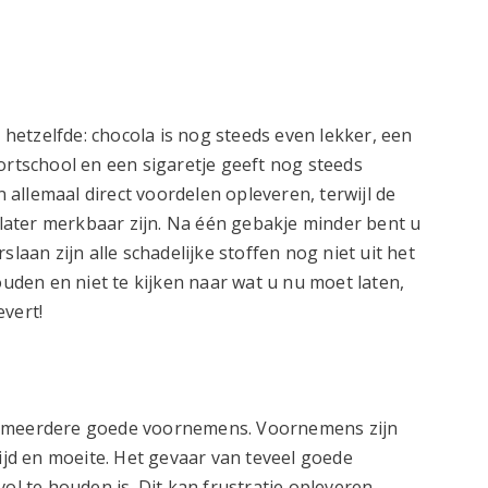
g hetzelfde: chocola is nog steeds even lekker, een
ortschool en een sigaretje geeft nog steeds
allemaal direct voordelen opleveren, terwijl de
ater merkbaar zijn. Na één gebakje minder bent u
slaan zijn alle schadelijke stoffen nog niet uit het
ouden en niet te kijken naar wat u nu moet laten,
evert!
t meerdere goede voornemens. Voornemens zijn
tijd en moeite. Het gevaar van teveel goede
ol te houden is. Dit kan frustratie opleveren.