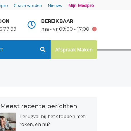
ipro
Coach worden
Nieuws
Mijn Medipro
OON
BEREIKBAAR
6 77 99
ma - vr 09:00 - 17:00
ct
Afspraak Maken
Meest recente berichten
Terugval bij het stoppen met
roken, en nu?