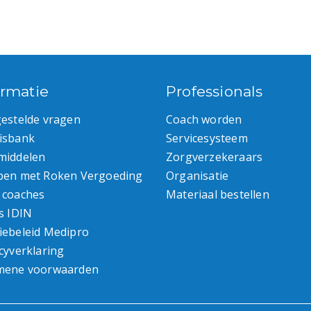
ormatie
Professionals
gestelde vragen
Coach worden
isbank
Servicesysteem
middelen
Zorgverzekeraars
pen met Roken Vergoeding
Organisatie
 coaches
Materiaal bestellen
s IDIN
iebeleid Medipro
cyverklaring
mene voorwaarden