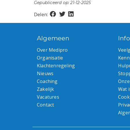
Gepubliceerd op: 21-12-2025
Delen:
Algemeen
Inf
Over Medipro
Veel
Organisatie
Kenn
Klachtenregeling
Hulp
Nieuws
Stop
Coaching
Onze
Zakelijk
Wat i
Vacatures
Cook
Contact
Priva
Alge