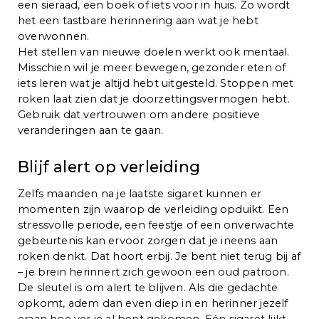
een sieraad, een boek of iets voor in huis. Zo wordt
het een tastbare herinnering aan wat je hebt
overwonnen.
Het stellen van nieuwe doelen werkt ook mentaal.
Misschien wil je meer bewegen, gezonder eten of
iets leren wat je altijd hebt uitgesteld. Stoppen met
roken laat zien dat je doorzettingsvermogen hebt.
Gebruik dat vertrouwen om andere positieve
veranderingen aan te gaan.
Blijf alert op verleiding
Zelfs maanden na je laatste sigaret kunnen er
momenten zijn waarop de verleiding opduikt. Een
stressvolle periode, een feestje of een onverwachte
gebeurtenis kan ervoor zorgen dat je ineens aan
roken denkt. Dat hoort erbij. Je bent niet terug bij af
– je brein herinnert zich gewoon een oud patroon.
De sleutel is om alert te blijven. Als die gedachte
opkomt, adem dan even diep in en herinner jezelf
eraan hoe ver je al bent gekomen. Eén sigaret lijkt