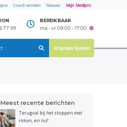
ipro
Coach worden
Nieuws
Mijn Medipro
OON
BEREIKBAAR
6 77 99
ma - vr 09:00 - 17:00
ct
Afspraak Maken
Meest recente berichten
Terugval bij het stoppen met
roken, en nu?