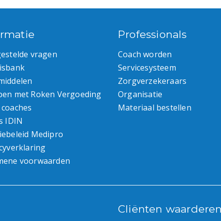
ormatie
Professionals
gestelde vragen
Coach worden
isbank
Servicesysteem
middelen
Zorgverzekeraars
pen met Roken Vergoeding
Organisatie
 coaches
Materiaal bestellen
s IDIN
iebeleid Medipro
cyverklaring
mene voorwaarden
Cliënten waardere