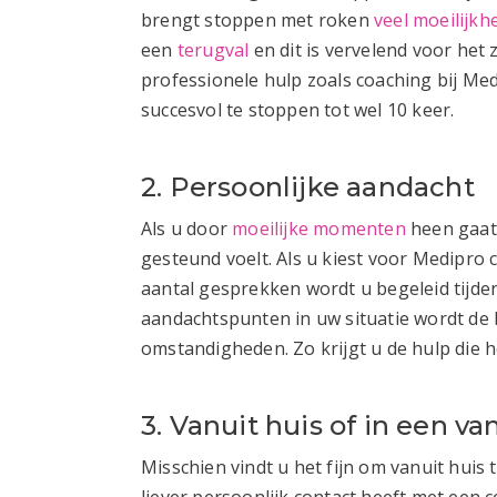
brengt stoppen met roken
veel moeilijkh
een
terugval
en dit is vervelend voor het
professionele hulp zoals coaching bij Med
succesvol te stoppen tot wel 10 keer.
2. Persoonlijke aandacht
Als u door
moeilijke momenten
heen gaat t
gesteund voelt. Als u kiest voor Medipro c
aantal gesprekken wordt u begeleid tijden
aandachtspunten in uw situatie wordt de
omstandigheden. Zo krijgt u de hulp die h
3. Vanuit huis of in een v
Misschien vindt u het fijn om vanuit huis
liever persoonlijk contact heeft met een c