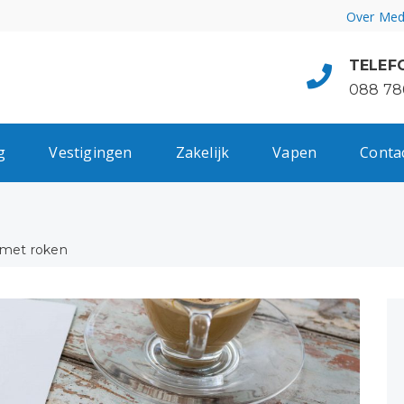
Over Med
TELEF
088 78
g
Vestigingen
Zakelijk
Vapen
Conta
 met roken