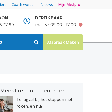
ipro
Coach worden
Nieuws
Mijn Medipro
OON
BEREIKBAAR
6 77 99
ma - vr 09:00 - 17:00
ct
Afspraak Maken
Meest recente berichten
Terugval bij het stoppen met
roken, en nu?