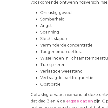
voorkomende ontwenningsverschijnsele
Onrustig gevoel
Somberheid
Angst
Spanning
Slecht slapen
Verminderde
concentratie
Toegenomen eetlust
Wisselingen in lichaamstemperat
Transpireren
Verlaagde weerstand
Vertraagde hartfrequentie
Obstipatie
Gelukkig ervaart niemand al deze ontwe
dat dag 3 en 4 de
ergste dagen
zijn. O
ontwenningsverschijnselen het heftigs