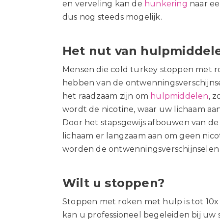
en verveling kan de
hunkering
naar ee
dus nog steeds mogelijk.
Het nut van hulpmiddel
Mensen die cold turkey stoppen met r
hebben van de ontwenningsverschijnsel
het
raadzaam zijn om
hulpmiddelen
, z
wordt de nicotine, waar uw lichaam aa
Door het stapsgewijs afbouwen van de d
lichaam er langzaam aan om geen nicot
worden de ontwenningsverschijnselen 
Wilt u stoppen?
Stoppen met roken met hulp is tot 10x z
kan u
professioneel begeleid
en
bij uw