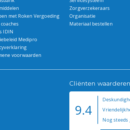
isbank
Servicesysteem
middelen
Zorgverzekeraars
pen met Roken Vergoeding
Organisatie
 coaches
Materiaal bestellen
s IDIN
iebeleid Medipro
cyverklaring
mene voorwaarden
Cliënten waardere
Deskundighe
9.4
Vriendelijkhe
Nog steeds 