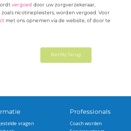
wordt
vergoed
door uw zorgverzekeraar,
zoals nicotinepleisters, worden vergoed.
Voor
ct
met ons opnemen via de website, of door te
Bel Mij Terug
ormatie
Professionals
gestelde vragen
Coach worden