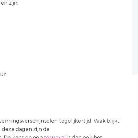
n zijn:
uur
nningsverschijnselen tegelijkertijd. Vaak blijkt
p deze dagen zijn de
t. De kans op een
terugval
is dan ook het