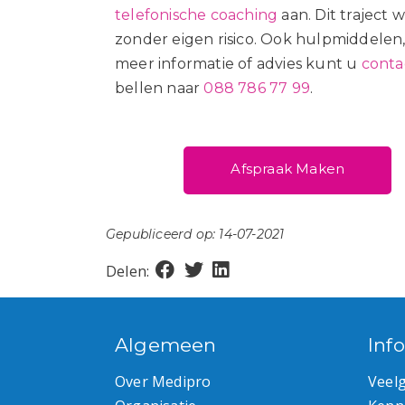
telefonische coaching
aan. Dit traject 
zonder eigen risico.
Ook hulpmiddelen, 
meer informatie of advies kunt u
conta
bellen naar
088 786 77 99
.
Afspraak Maken
Gepubliceerd op: 14-07-2021
Delen:
Algemeen
Inf
Over Medipro
Veel