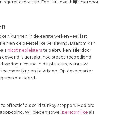
n sigaret groot zijn. Een terugval blijft hierdoor
en
oken kunnen in de eerste weken veel last
en en de geestelijke verslaving. Daarom kan
oals
nicotinepleisters
te gebruiken. Hierdoor
n gewend is geraakt, nog steeds toegediend.
osering nicotine in de pleisters, went uw
ine meer binnen te krijgen. Op deze manier
geminimaliseerd.
o effectief als cold turkey stoppen.
Medipro
 stoppoging.
Wij bieden
zowel
persoonlijke
als