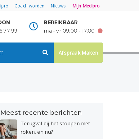
ipro
Coach worden
Nieuws
Mijn Medipro
OON
BEREIKBAAR
6 77 99
ma - vr 09:00 - 17:00
ct
Afspraak Maken
Meest recente berichten
Terugval bij het stoppen met
roken, en nu?