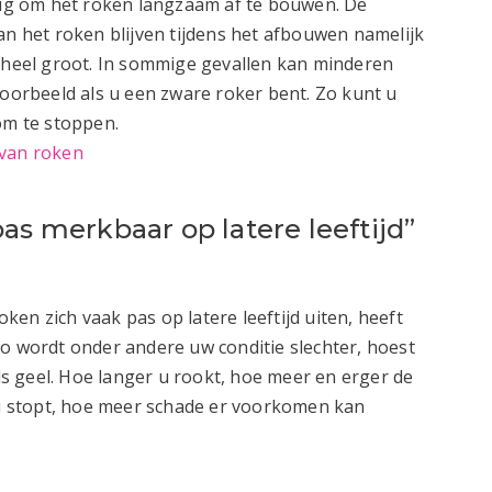
ndig om het roken langzaam af te bouwen. De
an het roken blijven tijdens het afbouwen namelijk
r heel groot. In sommige gevallen kan minderen
voorbeeld als u een zware roker bent. Zo kunt u
om te stoppen.
 van roken
as merkbaar op latere leeftijd”
en zich vaak pas op latere leeftijd uiten, heeft
Zo wordt onder andere uw conditie slechter, hoest
 geel. Hoe langer u rookt, hoe meer en erger de
 stopt, hoe meer schade er voorkomen kan