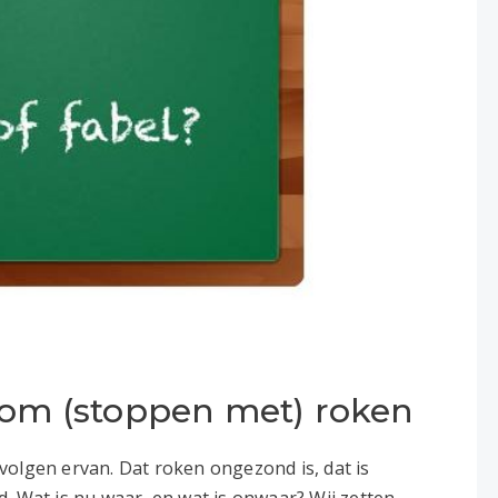
dom (stoppen met) roken
volgen ervan. Dat roken ongezond is, dat is
. Wat is nu waar, en wat is onwaar? Wij zetten