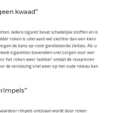
 geen kwaad”
tten. Iedere sigaret bevat schadelijke stoffen en is
éér roken is uiteraard wel slechter dan een klein
hogen de kans op rook-gerelateerde ziektes. Als u
nkele sigaretten bovendien snel zorgen voor een
door het roken weer ‘wakker’ omdat de receptoren
or de verslaving snel weer op het oude niveau kan
 rimpels”
 waardoor rimpels ontstaan wordt door roken